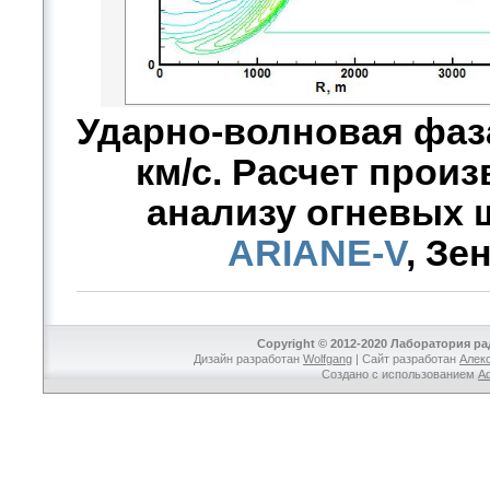
Ударно-волновая фаза:
км/с. Расчет произ
анализу огневых 
ARIANE-V
, Зе
Copyright © 2012-2020 Лаборатория р
Дизайн разработан
Wolfgang
| Сайт разработан
Алек
Создано с использованием
A